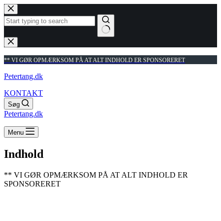
Fortsæt
til
indhold
Ingen
resultater
** VI GØR OPMÆRKSOM PÅ AT ALT INDHOLD ER SPONSORERET
Petertang.dk
KONTAKT
Søg
Petertang.dk
Menu
Indhold
** VI GØR OPMÆRKSOM PÅ AT ALT INDHOLD ER
SPONSORERET